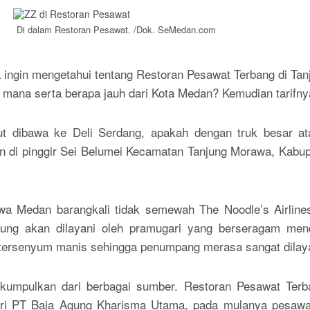
Di dalam Restoran Pesawat. /Dok. SeMedan.com
 ingin mengetahui tentang Restoran Pesawat Terbang di T
 mana serta berapa jauh dari Kota Medan? Kemudian tarifn
dibawa ke Deli Serdang, apakah dengan truk besar atau
n di pinggir Sei Belumei Kecamatan Tanjung Morawa, Kabu
wa Medan barangkali tidak semewah The Noodle’s Airlines
ung akan dilayani oleh pramugari yang berseragam mendo
 tersenyum manis sehingga penumpang merasa sangat dilaya
kumpulkan dari berbagai sumber. Restoran Pesawat Ter
ari PT Baja Agung Kharisma Utama, pada mulanya pesawat 