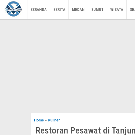
BERANDA
BERITA
MEDAN
SUMUT
WISATA
SE
Home
»
Kuliner
Restoran Pesawat di Tanj