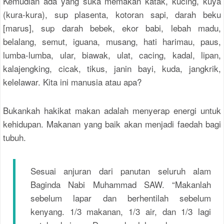
Kemudian ada yang suka memakan katak, kucing, kuya
(kura-kura), sup plasenta, kotoran sapi, darah beku
[marus], sup darah bebek, ekor babi, lebah madu,
belalang, semut, iguana, musang, hati harimau, paus,
lumba-lumba, ular, biawak, ulat, cacing, kadal, lipan,
kalajengking, cicak, tikus, janin bayi, kuda, jangkrik,
kelelawar. Kita ini manusia atau apa?
Bukankah hakikat makan adalah menyerap energi untuk
kehidupan. Makanan yang baik akan menjadi faedah bagi
tubuh.
Sesuai anjuran dari panutan seluruh alam
Baginda Nabi Muhammad SAW. “Makanlah
sebelum lapar dan berhentilah sebelum
kenyang. 1/3 makanan, 1/3 air, dan 1/3 lagi