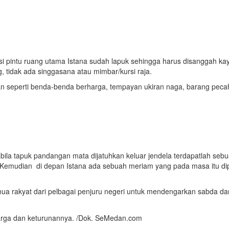
disi pintu ruang utama Istana sudah lapuk sehingga harus disanggah 
 tidak ada singgasana atau mimbar/kursi raja.
an seperti benda-benda berharga, tempayan ukiran naga, barang peca
ila tapuk pandangan mata dijatuhkan keluar jendela terdapatlah sebua
 Kemudian di depan Istana ada sebuah meriam yang pada masa itu di
 rakyat dari pelbagai penjuru negeri untuk mendengarkan sabda dan t
uarga dan keturunannya. /Dok. SeMedan.com