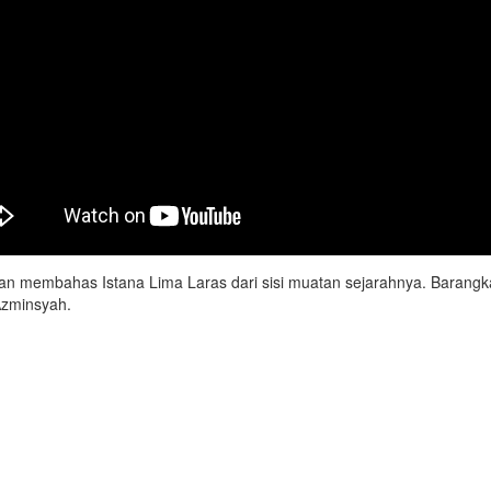
n membahas Istana Lima Laras dari sisi muatan sejarahnya. Barangkali,
Azminsyah.