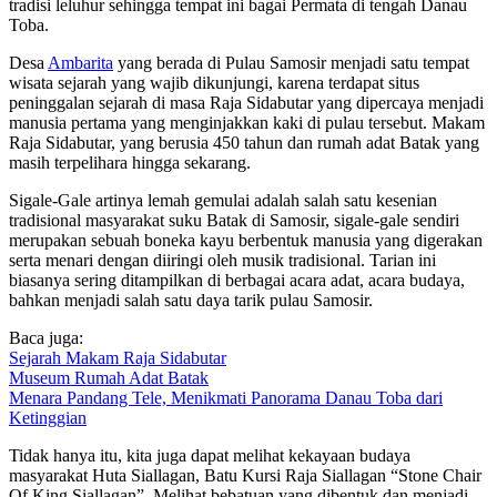
tradisi leluhur sehingga tempat ini bagai Permata di tengah Danau
Toba.
Desa
Ambarita
yang berada di Pulau Samosir menjadi satu tempat
wisata sejarah yang wajib dikunjungi, karena terdapat situs
peninggalan sejarah di masa Raja Sidabutar yang dipercaya menjadi
manusia pertama yang menginjakkan kaki di pulau tersebut. Makam
Raja Sidabutar, yang berusia 450 tahun dan rumah adat Batak yang
masih terpelihara hingga sekarang.
Sigale-Gale artinya lemah gemulai adalah salah satu kesenian
tradisional masyarakat suku Batak di Samosir, sigale-gale sendiri
merupakan sebuah boneka kayu berbentuk manusia yang digerakan
serta menari dengan diiringi oleh musik tradisional. Tarian ini
biasanya sering ditampilkan di berbagai acara adat, acara budaya,
bahkan menjadi salah satu daya tarik pulau Samosir.
Baca juga
:
Sejarah Makam Raja Sidabutar
Museum Rumah Adat Batak
Menara Pandang Tele, Menikmati Panorama Danau Toba dari
Ketinggian
Tidak hanya itu, kita juga dapat melihat kekayaan budaya
masyarakat Huta Siallagan, Batu Kursi Raja Siallagan “Stone Chair
Of King Siallagan”. Melihat bebatuan yang dibentuk dan menjadi