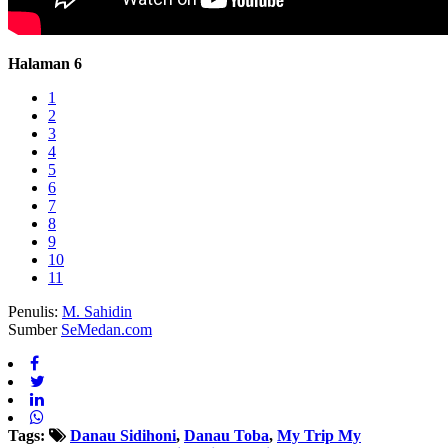
Halaman 6
1
2
3
4
5
6
7
8
9
10
11
Penulis:
M. Sahidin
Sumber
SeMedan.com
Tags:
Danau Sidihoni
,
Danau Toba
,
My Trip My