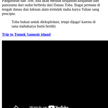
Pangururan dan Tele, kita akan melihat keajaiban-keajaiban dan
panorama dari sudut berbeda dari Danau Toba. Bagai permata di
tengah danau dan lukisan alam terindah maha karya Tuhan sang
pencipta.
Toba bukan untuk dieksploitasi, tetapi dijaga! karena di
sana mahakarya bumi berdiri.
Trip to Tomok Samosir island