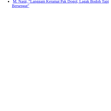
M. Nasir, “Langgam Keramat Pak Dogol, Lagak Bodoh Tapi
Bersengat”