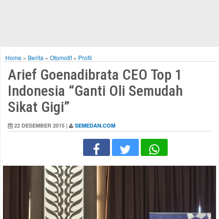
Home
»
Berita
»
Otomotif
»
Profil
Arief Goenadibrata CEO Top 1
Indonesia “Ganti Oli Semudah
Sikat Gigi”
22 DESEMBER 2015 |
SEMEDAN.COM