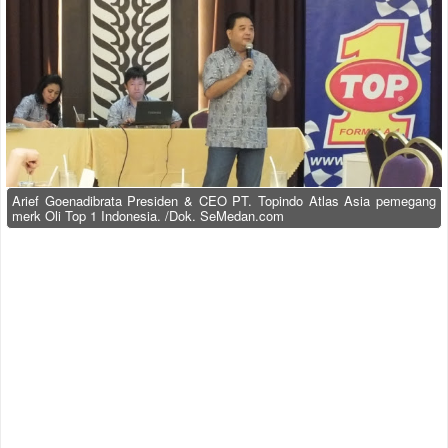
Arief Goenadibrata Presiden & CEO PT. Topindo Atlas Asia pemegang
merk Oli Top 1 Indonesia. /Dok. SeMedan.com